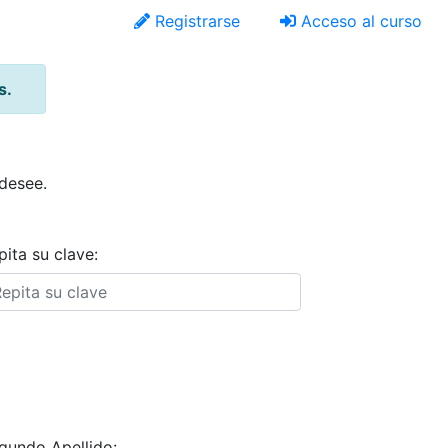
Registrarse
Acceso al curso
Acceso al curso
s.
 desee.
pita su clave:
gundo Apellido: