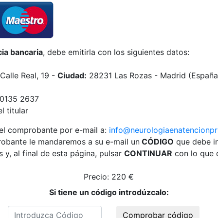
ia bancaria
, debe emitirla con los siguientes datos:
Calle Real, 19 -
Ciudad:
28231 Las Rozas - Madrid (España
0135 2637
 titular
e el comprobante por e-mail a:
info@neurologiaenatencionpr
obante le mandaremos a su e-mail un
CÓDIGO
que debe in
s y, al final de esta página, pulsar
CONTINUAR
con lo que q
Precio:
220
€
Si tiene un código introdúzcalo:
Comprobar código